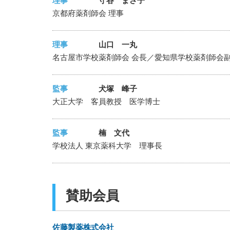
理事
守谷 まさ子
京都府薬剤師会 理事
理事
山口 一丸
名古屋市学校薬剤師会 会長／愛知県学校薬剤師会
監事
犬塚 峰子
大正大学 客員教授 医学博士
監事
楠 文代
学校法人 東京薬科大学 理事長
賛助会員
佐藤製薬株式会社