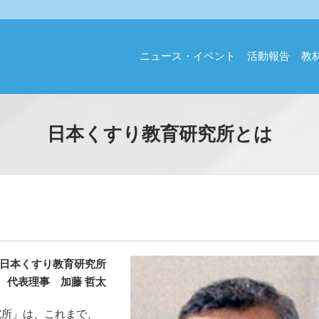
ニュース・イベント
活動報告
教
日本くすり教育研究所とは
 日本くすり教育研究所
代表理事 加藤 哲太
究所」は、これまで、