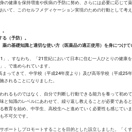
身の健康を保持増進や疾病の予防に努め、さらには必要に応じて
おいて、このセルフメディケーション実現のための行動として考
）。
する（予防）。
、薬の基礎知識と適切な使い方（医薬品の適正使用）を身につけて
本21」、すなわち、「21世紀において日本に住む一人ひとりの健康
」、で進められています。
高まってきて、中学校（平成24年度より）及び高等学校（平成25
施されることになりました。
われるものではなく、自分で判断し行動できる能力を養って初め
味と知識のレベルにあわせて、繰り返し教えることが必要である
る教育を始め、中学生、高校生へと進めていく必要性も感じてい
も不可欠です。
サポートしプロモートすることを目的とした設立しました。「く