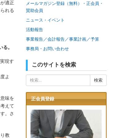
薬が適正
メールマガジン登録（無料）・正会員・
えられる
賛助会員
ニュース・イベント
活動報告
事業報告／会計報告／事業計画／予算
いる。
事務局・お問い合わせ
を実現す
このサイトを検索
年度よ
検
索:
て意味を
正会員登録
と考えて
ます。さ
すり教