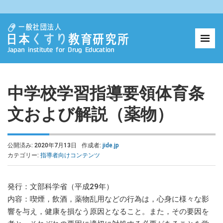
中学校学習指導要領体育条
文および解説（薬物）
公開済み: 2020年7月13日
作成者:
jide.jp
カテゴリー:
指導者向けコンテンツ
発行：文部科学省（平成29年）
内容：喫煙，飲酒，薬物乱用などの行為は，心身に様々な影
響を与え，健康を損なう原因となること。また，その要因を