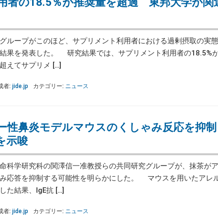
用者の18.5％が推奨量を超過 東邦大学が関
グループがこのほど、サプリメント利用者における過剰摂取の実態
結果を発表した。 研究結果では、サプリメント利用者の18.5%
えてサプリメ […]
成者:
jide.jp
カテゴリー:
ニュース
ー性鼻炎モデルマウスのくしゃみ反応を抑制
を示唆
命科学研究科の関澤信一准教授らの共同研究グループが、抹茶がア
み応答を抑制する可能性を明らかにした。 マウスを用いたアレ
結果、IgE抗 […]
成者:
jide.jp
カテゴリー:
ニュース