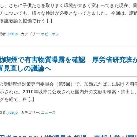
し、さらに子供たちを取りまく環境が大きく変わってきた現在、
方についても、様々な検討が必要となってきました。 今回は、講
護教諭と協働で行う […]
成者:
jide.jp
カテゴリー:
オピニオン
動喫煙で有害物質曝露を確認 厚労省研究班
置見直しの議論へ
の受動喫煙対策専門委員会（第5回）で、加熱式たばこに関する科
示された。2010年以降に公表された国内外の文献を検索・抽出し
を経て、科 […]
成者:
jide.jp
カテゴリー:
ニュース