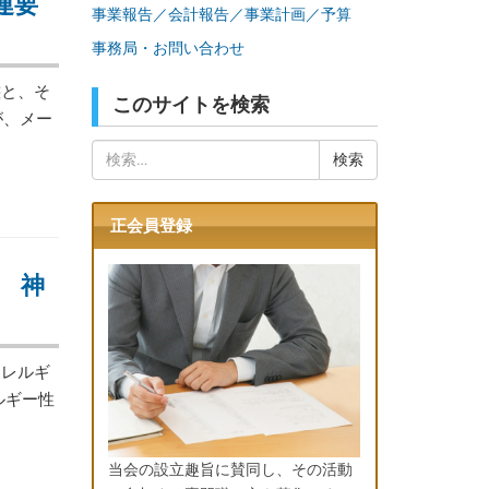
連要
事業報告／会計報告／事業計画／予算
事務局・お問い合わせ
と、そ
このサイトを検索
が、メー
検
索:
正会員登録
 神
レルギ
ルギー性
当会の設立趣旨に賛同し、その活動