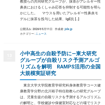
教授らの共同研究グループが、抹茶がアレルギー性
鼻炎におけるくしゃみ応答を抑制する可能性を明ら
かにした。 マウスを用いたアレルギー性鼻炎モ
デルに抹茶を投与した結果、IgE抗 […]
公開済み: 2026年5月11日
作成者:
jide.jp
カテゴリー:
ニュース
小中高生の自殺予防に―東大研究
13
グループが自殺リスク予測アルゴ
リズムを解明 RAMPS活用の全国
大規模実証研究
東京大学大学院教育学研究科身体教育学コース健
康教育学分野の北川裕子特任助教らの研究グループ
は、児童生徒の自殺リスクを予測するアルゴリズム
の解明と、学校健診や保健室対応などの場でリスク