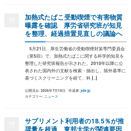
加熱式たばこ受動喫煙で有害物質
10
曝露を確認 厚労省研究班が知見
を整理、経過措置見直しの議論へ
5月21日、厚生労働省の受動喫煙対策専門委員会
（第5回）で、加熱式たばこに関する科学的知見を
整理した研究班報告が示された。2010年以降に公
表された国内外の文献を検索・抽出し、除外基準に
基づくスクリーニングを経て、科 […]
公開済み: 2026年7月10日
作成者:
jide.jp
カテゴリー:
ニュース
サプリメント利用者の18.5％が推
10
奨量を超過 東邦大学が関連要因