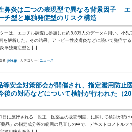
性鼻炎は二つの表現型で異なる背景因子 エ
ーチ型と単独発症型のリスク構造
ーは、エコチル調査に参加した約8.8万人のデータを用い、小児
3例を解析した。その結果、アトピー性皮膚炎などに続いて発症する
単独発症型と […]
成者:
jide.jp
カテゴリー:
ニュース
品等安全対策部会が開催され、指定濫用防止
今後の対応などについて検討が行われた（20
5月1日に施行される「改正 医薬品の販売制度」に関して検討が続け
医薬品」の指定成分等の範囲の見直しの中で、デキストロメトルフ
濫用防止医薬 […]