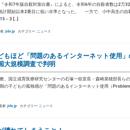
令和7年版自殺対策白書』によると、令和6年の自殺者数は2万32
減と統計開始以来2番目に低い水準となった。 一方で、小中高生の自殺
～3 […]
者:
jide.jp
カテゴリー:
ニュース
どもほど「問題のあるインターネット使用」
国大規模調査で判明
教、国立成育医療研究センターの石塚一枝室長・森崎菜穂部長らの
の子どもの孤独感が「問題のあるインターネット使用（Problema
成者:
jide.jp
カテゴリー:
ニュース