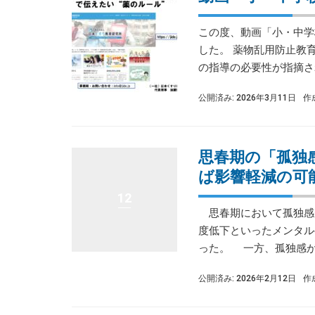
この度、動画「小・中学
した。 薬物乱用防止教
の指導の必要性が指摘され
公開済み: 2026年3月11日
作
思春期の「孤独
ば影響軽減の可
12
思春期において孤独感
度低下といったメンタル
った。 一方、孤独感が途
公開済み: 2026年2月12日
作