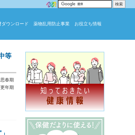
材ダウンロード
薬物乱用防止事業
お役立ち情報
中等
思春期
、更年期
”」