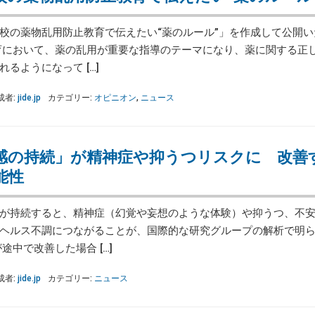
校の薬物乱用防止教育で伝えたい“薬のルール”」を作成して公開い
育において、薬の乱用が重要な指導のテーマになり、薬に関する正
るようになって […]
成者:
jide.jp
カテゴリー:
オピニオン
,
ニュース
感の持続」が精神症や抑うつリスクに 改善
能性
が持続すると、精神症（幻覚や妄想のような体験）や抑うつ、不安
ヘルス不調につながることが、国際的な研究グループの解析で明
中で改善した場合 […]
成者:
jide.jp
カテゴリー:
ニュース