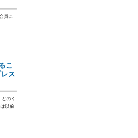
 会員に
るこ
プレス
、どのく
ては以前