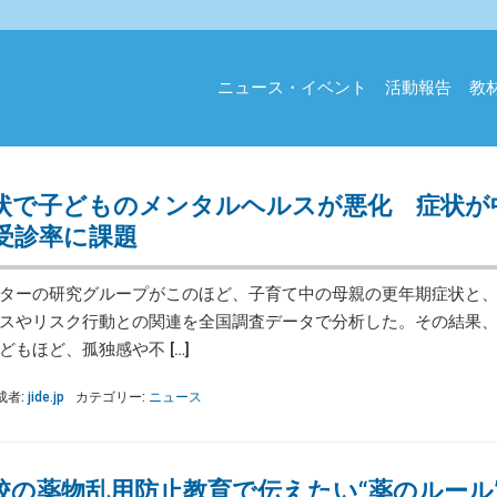
ニュース・イベント
活動報告
教
状で子どものメンタルヘルスが悪化 症状が
受診率に課題
ターの研究グループがこのほど、子育て中の母親の更年期症状と、
スやリスク行動との関連を全国調査データで分析した。その結果
もほど、孤独感や不 […]
成者:
jide.jp
カテゴリー:
ニュース
校の薬物乱用防止教育で伝えたい“薬のルール