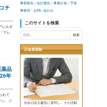
事業報告／会計報告／事業計画／予算
コチ
事務局・お問い合わせ
このサイトを検索
アレルギ
「アレ
検
索:
正会員登録
医薬品
26年
られて
ァン、ジ
当会の設立趣旨に賛同し、その活動