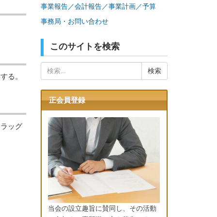
事業報告／会計報告／事業計画／予算
事務局・お問い合わせ
このサイトを検索
検
得する。
索:
正会員登録
ドラッグ
当会の設立趣旨に賛同し、その活動