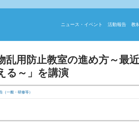
ニュース・イベント
活動報告
教
物乱用防止教室の進め方～最
える～」を講演
告（一般・研修等）