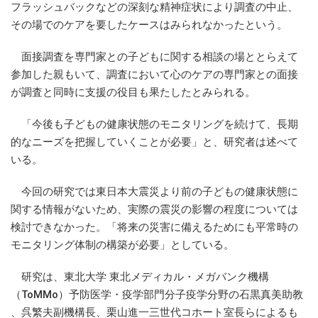
フラッシュバックなどの深刻な精神症状により調査の中止、
その場でのケアを要したケースはみられなかったという。
面接調査を専門家との子どもに関する相談の場ととらえて
参加した親もいて、調査において心のケアの専門家との面接
が調査と同時に支援の役目も果たしたとみられる。
「今後も子どもの健康状態のモニタリングを続けて、長期
的なニーズを把握していくことが必要」と、研究者は述べて
いる。
今回の研究では東日本大震災より前の子どもの健康状態に
関する情報がないため、実際の震災の影響の程度については
検討できなかった。「将来の災害に備えるためにも平常時の
モニタリング体制の構築が必要」としている。
研究は、東北大学 東北メディカル・メガバンク機構
（ToMMo）予防医学・疫学部門分子疫学分野の石黒真美助教
、呉繁夫副機構長、栗山進一三世代コホート室長らによるも