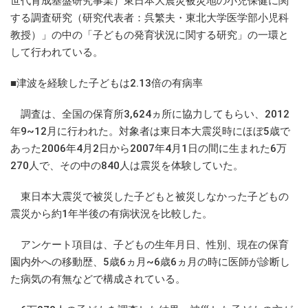
世代育成基盤研究事業）東日本大震災被災地の小児保健に関
する調査研究（研究代表者：呉繁夫・東北大学医学部小児科
教授）」の中の「子どもの発育状況に関する研究」の一環と
して行われている。
■津波を経験した子どもは2.13倍の有病率
調査は、全国の保育所3,624ヵ所に協力してもらい、2012
年9~12月に行われた。対象者は東日本大震災時にほぼ5歳で
あった2006年4月2日から2007年4月1日の間に生まれた6万
270人で、その中の840人は震災を体験していた。
東日本大震災で被災した子どもと被災しなかった子どもの
震災から約1年半後の有病状況を比較した。
アンケート項目は、子どもの生年月日、性別、現在の保育
園内外への移動歴、5歳6ヵ月~6歳6ヵ月の時に医師が診断し
た病気の有無などで構成されている。