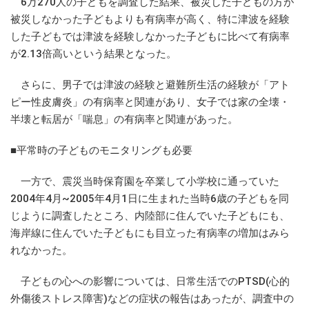
6万270人の子どもを調査した結果、被災した子どもの方が
被災しなかった子どもよりも有病率が高く、特に津波を経験
した子どもでは津波を経験しなかった子どもに比べて有病率
が2.13倍高いという結果となった。
さらに、男子では津波の経験と避難所生活の経験が「アト
ピー性皮膚炎」の有病率と関連があり、女子では家の全壊・
半壊と転居が「喘息」の有病率と関連があった。
■平常時の子どものモニタリングも必要
一方で、震災当時保育園を卒業して小学校に通っていた
2004年4月~2005年4月1日に生まれた当時6歳の子どもを同
じように調査したところ、内陸部に住んでいた子どもにも、
海岸線に住んでいた子どもにも目立った有病率の増加はみら
れなかった。
子どもの心への影響については、日常生活でのPTSD(心的
外傷後ストレス障害)などの症状の報告はあったが、調査中の