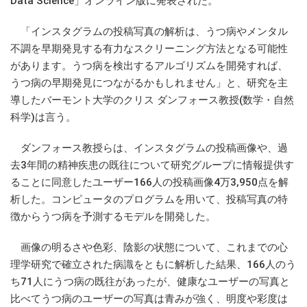
Data Science」オンライン版に発表された。
「インスタグラムの投稿写真の解析は、うつ病やメンタル
不調を早期発見する有力なスクリーニング方法となる可能性
があります。うつ病を検出するアルゴリズムを開発すれば、
うつ病の早期発見につながるかもしれません」と、研究を主
導したバーモント大学のクリス ダンフォース教授(数学・自然
科学)は言う。
ダンフォース教授らは、インスタグラムの投稿画像や、過
去3年間の精神疾患の既往について研究グループに情報提供す
ることに同意したユーザー166人の投稿画像4万3,950点を解
析した。コンピュータのプログラムを用いて、投稿写真の特
徴からうつ病を予測するモデルを開発した。
画像の明るさや色彩、陰影の状態について、これまでの心
理学研究で確立された病識をともに解析した結果、166人のう
ち71人にうつ病の既往があったが、健康なユーザーの写真と
比べてうつ病のユーザーの写真は青みが強く、明度や彩度は