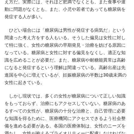
え方だ。実際には、それほど肥満でなくとも、また食事や運
動に問題がなくとも、また、小児や若者であっても糖尿病を
発症する人が多い。
ひどい場合には「糖尿病は男性が発症する病気だ」という
間違った考え方をする人もいる。そうした偏見は女性に対し
て特に強く、女性の糖尿病の早期発見・治療を妨げる原因に
なっている。糖尿病と女性に対する偏見をなくし、適正な知
識を広めることが必要だ。また、糖尿病や耐糖能異常は高齢
になると発症するという理解は間違っている。高齢出産は先
進国を中心に増えているが、妊娠糖尿病の半数は30歳未満の
女性に起きている。
しかし現状では、多くの女性が糖尿病について正しい知識
をもっておらず、治療にもアクセスしていない。糖尿病のあ
るすべての女性が、糖尿病の十分な治療と、自己管理に必要
な知識を得るために、医療機関にアクセスできるよう社会整
備を進める必要がある。各国の医療体制は、女性のニーズを
満たし、女性が抱えるプライオリティーに配慮しなければな