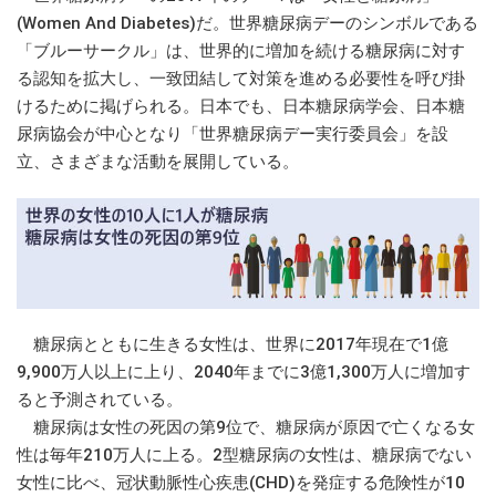
(Women And Diabetes)だ。世界糖尿病デーのシンボルである
「ブルーサークル」は、世界的に増加を続ける糖尿病に対す
る認知を拡大し、一致団結して対策を進める必要性を呼び掛
けるために掲げられる。日本でも、日本糖尿病学会、日本糖
尿病協会が中心となり「世界糖尿病デー実行委員会」を設
立、さまざまな活動を展開している。
糖尿病とともに生きる女性は、世界に2017年現在で1億
9,900万人以上に上り、2040年までに3億1,300万人に増加す
ると予測されている。
糖尿病は女性の死因の第9位で、糖尿病が原因で亡くなる女
性は毎年210万人に上る。2型糖尿病の女性は、糖尿病でない
女性に比べ、冠状動脈性心疾患(CHD)を発症する危険性が10