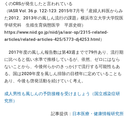
くのCRSが発生したと言われている
（IASR Vol. 36 p. 122-123: 2015年7月号『産婦人科医からみ
た2012、2013年の風しん流行の課題』横浜市立大学大学院医
学研究科 生殖生育病態医学 平原史樹）
https://www.niid.go.jp/niid/ja/iasr-sp/2315-related-
articles/related-articles-425/5773-dj4253.html）
2017年度の風しん報告数は第43週までで79件あり、流行期
に比べると低い水準で推移しているが、依然、ゼロにはなら
ないことから、今後何らかのきっかけで流行する可能性もあ
る。国は2020年度を風しん排除の目標年に定めていることも
あり、今後も啓発活動を続けていく考え。
成人男性も風しんの予防接種を受けましょう（国立感染症研
究所）
記事提供：
日本医療・健康情報研究所