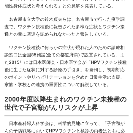
能性身体症状と考えられる」との見解を発表している。
名古屋市立大学の鈴木貞夫らは、名古屋市で行った疫学調
査で、ワクチン接種後に報告された多様な症状とワクチン接
種との間に関連を認められなかったと報告している。
ワクチン接種後に何らかの症状が現れた人のための診療相
談窓口は全国85施設(全ての都道府県)で設置されている。ま
た2015年には日本医師会・日本医学会が「HPVワクチン接種
後に生じた症状に対する診療の手引き」を発刊し、初期対応
のポイントやリハビリテーションを含めた日常生活の支援、
家族・学校との連携の重要性について解説している。
2000年度以降生まれのワクチン未接種の
世代で子宮頸がんリスクが上昇
日本産科婦人科学会は、科学的見地に立って、「子宮頸が
んの予防戦略においてHPVワクチンと検診の両者はともに必