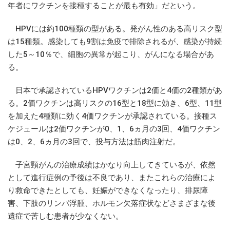
年者にワクチンを接種することが最も有効」だという。
HPVには約100種類の型がある。発がん性のある高リスク型
は15種類。感染しても9割は免疫で排除されるが、感染が持続
した5～10％で、細胞の異常が起こり、がんになる場合があ
る。
日本で承認されているHPVワクチンは2価と4価の2種類があ
る。2価ワクチンは高リスクの16型と18型に効き、6型、11型
を加えた4種類に効く4価ワクチンが承認されている。接種ス
ケジュールは2価ワクチンが0、1、6ヵ月の3回、4価ワクチン
は0、2、6ヵ月の3回で、投与方法は筋肉注射だ。
子宮頸がんの治療成績はかなり向上してきているが、依然
として進行症例の予後は不良であり、またこれらの治療によ
り救命できたとしても、妊娠ができなくなったり、排尿障
害、下肢のリンパ浮腫、ホルモン欠落症状などさまざまな後
遺症で苦しむ患者が少なくない。