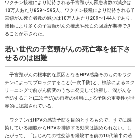
ワクチン接種により期待される子宮頸がん罹患者数の減少は
10万人あたり859〜595人、ワクチン接種により期待される子
宮頸がん死亡者数の減少は10万人あたり209〜144人であり、
接種により多くの子宮頸がんの罹患や死亡の回避が期待でき
ることが示された。
若い世代の子宮頸がんの死亡率を低下さ
せるのは困難
子宮頸がんの根本的な原因となるHPV感染そのものをワク
チンによってブロックすること(一次予防)と、検診によるスク
リーニングで前がん病変のうちに発見して治療し、潤がんを
予防すること(二次予防)の両者の併用による予防の重要性が世
界的に認識されている。
ワクチンはHPVの感染予防を目的とするもので、すでに感
染している細胞からHPVを排除する効果は認められない。し
たがって、「はじめての性交渉を経験する前の10代前半の若