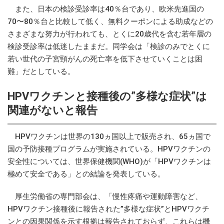
また、日本の検診受診率は40％台であり、欧米先進国の
70〜80％台と比較して低く、無料クーポンによる助成などの
さまざまな努力が行われても、とくに20歳代を含む若年層の
検診受診率は低迷したままだ。同学会は「検診のみでとくに
若い世代の子宮頸がんの死亡率を低下させていくことは困
難」だとしている。
HPVワクチンと接種後の”多様な症状”は
関連がないと報告
HPVワクチンは世界の130ヵ国以上で販売され、65ヵ国で
国の予防接種プログラムが実施されている。HPVワクチンの
安全性については、世界保健機関(WHO)が「HPVワクチンは
極めて安全である」との結論を発表している。
厚生労働省の専門部会は、「慢性疼痛や運動障害など、
HPVワクチン接種後に報告された”多様な症状”とHPVワクチ
ンとの因果関係を示す根拠は報告されておらず、これらは機