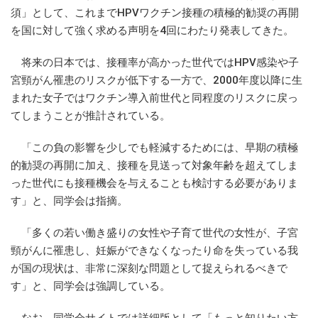
須」として、これまでHPVワクチン接種の積極的勧奨の再開
を国に対して強く求める声明を4回にわたり発表してきた。
将来の日本では、接種率が高かった世代ではHPV感染や子
宮頸がん罹患のリスクが低下する一方で、2000年度以降に生
まれた女子ではワクチン導入前世代と同程度のリスクに戻っ
てしまうことが推計されている。
「この負の影響を少しでも軽減するためには、早期の積極
的勧奨の再開に加え、接種を見送って対象年齢を超えてしま
った世代にも接種機会を与えることも検討する必要がありま
す」と、同学会は指摘。
「多くの若い働き盛りの女性や子育て世代の女性が、子宮
頸がんに罹患し、妊娠ができなくなったり命を失っている我
が国の現状は、非常に深刻な問題として捉えられるべきで
す」と、同学会は強調している。
なお、同学会サイトでは詳細版として「もっと知りたい方