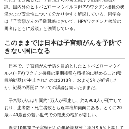
識、国内外のヒトパピローマウイルス(HPV)ワクチン接種の状
況および安全性について分かりやすく解説している。同学会
は「子宮頸がんの予防戦略において、HPVワクチンと検診の
両者はともに必須」と強調している。
このままでは日本は子宮頸がんを予防で
きない国になる
日本で、子宮頸がん予防を目的としたヒトパピローマウイ
ルス(HPV)ワクチン接種の定期接種を積極的に勧めること(積
極的勧奨)が中止されたのは2013年。およそ5年が経過した
が、勧奨の再開についての議論は続いたままだ。
子宮頸がんは年間約1万人が罹患し、約2,900人が死亡して
おり、患者数・死亡者数とも近年増加傾向にある。とくに20
歳～40歳台の若い世代での罹患の増加が著しい。
過去10年間で子宮頸がんの年齢調整死亡率は9.6％上昇して