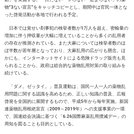
物”3ない宣言”をキャッチコピーとし、期間中は官民一体とな
った啓発活動が各地で行われる予定。
日本では覚せい剤事犯の検挙者数が1万人を超え、密輸量の
増加に伴う押収量が大幅に増えていることから多くの乱用者
の存在が推測されている。また大麻については検挙者数のほ
ぼ半数が若年層となっており、大麻乱用の広がりも懸念。ほ
かにも、インターネットサイトによる危険ドラッグ販売も見
られることから、政府は総合的な薬物乱用対策の取り組みを
続けている。
「ダメ。ゼッタイ。」普及運動は、国民一人一人の薬物乱
用問題に関する認識を高めるため、正しい知識の普及、広報
啓発を全国的に展開するもので、平成5年から毎年実施。新国
連薬物乱用根絶宣言（2009～2019年）への支援事業の一環
で、国連総会決議に基づく「6.26国際麻薬乱用撲滅デー」の
周知を図ることも目的としている。