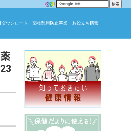
材ダウンロード
薬物乱用防止事業
お役立ち情報
の薬
23