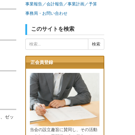
事業報告／会計報告／事業計画／予算
事務局・お問い合わせ
このサイトを検索
検
索:
正会員登録
メ、ゼッ
当会の設立趣旨に賛同し、その活動