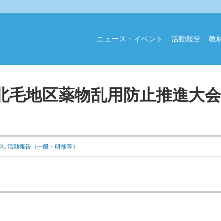
ニュース・イベント
活動報告
教
北毛地区薬物乱用防止推進大
）
ス
,
活動報告（一般・研修等）