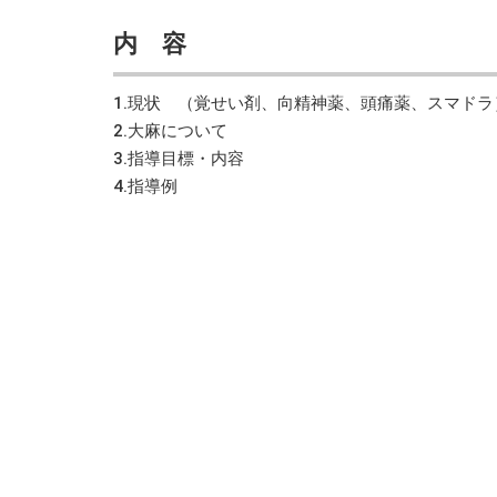
内 容
1.現状 （覚せい剤、向精神薬、頭痛薬、スマドラ
2.大麻について
3.指導目標・内容
4.指導例