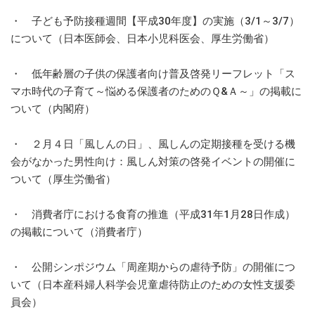
・ 子ども予防接種週間【平成30年度】の実施（3/1～3/7）
について（日本医師会、日本小児科医会、厚生労働省）
・ 低年齢層の子供の保護者向け普及啓発リーフレット「ス
マホ時代の子育て～悩める保護者のためのＱ&Ａ～」の掲載に
ついて（内閣府）
・ ２月４日「風しんの日」、風しんの定期接種を受ける機
会がなかった男性向け：風しん対策の啓発イベントの開催に
ついて（厚生労働省）
・ 消費者庁における食育の推進（平成31年1月28日作成）
の掲載について（消費者庁）
・ 公開シンポジウム「周産期からの虐待予防」の開催につ
いて（日本産科婦人科学会児童虐待防止のための女性支援委
員会）