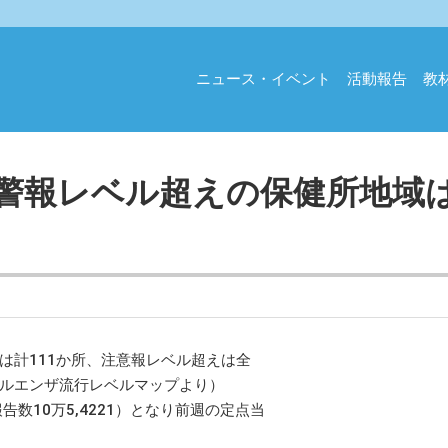
ニュース・イベント
活動報告
教
警報レベル超えの保健所地域
は計111か所、注意報レベル超えは全
フルエンザ流行レベルマップより）
報告数10万5,4221）となり前週の定点当