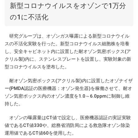
新型コロナウイルスをオゾンで1万分
の1に不活化
研究グループは、オゾンガス曝露による新型コロナウイル
スの不活化実験を行った。新型コロナウイルス細胞株を培養
し、安全キャビネット内に設置した耐オゾン気密ボックス(ア
クリル製)内に、ステンレスプレートを設置し、実験対象の新
型コロナウイルスを塗布した。
耐オゾン気密ボックス(アクリル製)内に設置したオゾナイザ
ー(PMDA認証の医療機器：オゾン発生器)を稼働させて、耐オ
ゾン気密ボックス内のオゾン濃度を1.0～6.0ppmに制御し維
持した。
オゾンの曝露量はCT値で設定し、医療機器認証の実証実験
値であるCT値330や、総務省消防局による救急隊オゾン除染
運用値であるCT値60を使用した。