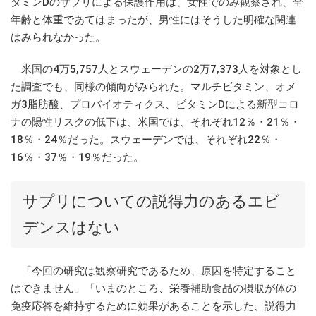
タミンDのサプリによる保護作用は、女性でのみ観察され、全
年齢と体重であてはまったが、男性にはそうした明確な関連
はみられなかった。
米国の4万5,757人とスウェーデンの2万7,373人を対象とし
た調査でも、同様の傾向がみられた。マルチビタミン、オメ
ガ3脂肪酸、プロバイオティクス、ビタミンDによる新型コロ
ナの陽性リスクの低下は、米国では、それぞれ12％・21％・
18％・24％だった。スウェーデンでは、それぞれ22％・
16％・37％・19％だった。
サプリについての説得力のあるエビ
デンスはない
「今回の研究は観察研究であるため、原因を特定すること
はできません」「いまのところ、栄養補助食品の摂取が体の
免疫応答を維持するために効果があることを示した、説得力