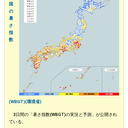
国
の
暑
さ
指
数
(WBGT)(環境省)
3日間の「暑さ指数(WBGT)の実況と予測」が公開され
ている。