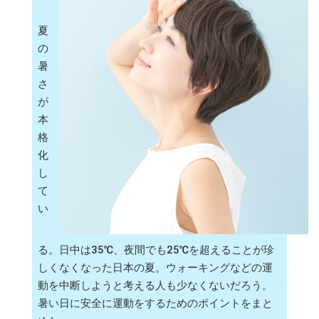
夏
の
暑
さ
が
本
格
化
し
て
い
る。日中は35℃、夜間でも25℃を超えることが珍
しくなくなった日本の夏。ウォーキングなどの運
動を中断しようと考える人も少なくないだろう。
暑い日に安全に運動をするためのポイントをまと