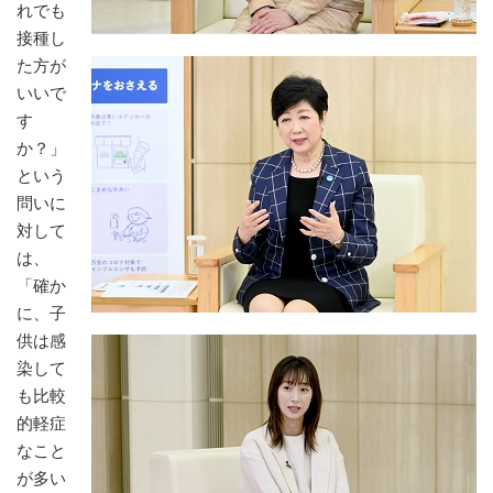
れでも
接種し
た方が
いいで
す
か？」
という
問いに
対して
は、
「確か
に、子
供は感
染して
も比較
的軽症
なこと
が多い