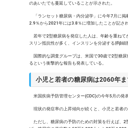
のあいたでも蔓延していることが示された。
「ランセット糖尿病・内分泌学」に今年7月に掲載さ
2.9％から2021年には3.8％に増加したことが記さ
若年で2型糖尿病を発症した人は、年齢を重ねて
スリン抵抗性が多く、インスリンを分泌する膵β細
国際的な調査グループは、米国で30歳で2型糖尿
るという衝撃的な報告も発表している。
小児と若者の糖尿病は2060年ま
米国疾病予防管理センター(CDC)の今年5月の発
現状の発症率の上昇傾向が続くと、小児と若者の2
ただし、糖尿病の予防のための対策を行えば、2型