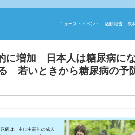
ニュース・イベント
活動報告
教
的に増加 日本人は糖尿病に
る 若いときから糖尿病の予
ス
尿病は、主に中高年の成人