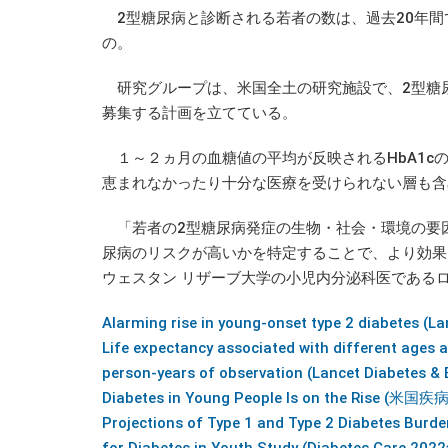
2型糖尿病と診断される若者の数は、過去20年間
の。
研究グループは、米国全土の研究施設で、2型糖尿病
募集する計画を立てている。
１～２ヵ月の血糖値の平均が反映されるHbA1c
恵まれなかったり十分な医療を受けられない層も含
「若者の2型糖尿病発症の生物・社会・環境の要
尿病のリスクが高いかを特定することで、より効果
ウェスタン リザーブ大学の小児内分泌科医であるロ
Alarming rise in young-onset type 2 diabetes (
Life expectancy associated with different ages a
person-years of observation (Lancet Diabetes 
Diabetes in Young People Is on the Ris
Projections of Type 1 and Type 2 Diabetes Burd
for Diabetes in Youth Study (Diabetes Care 2