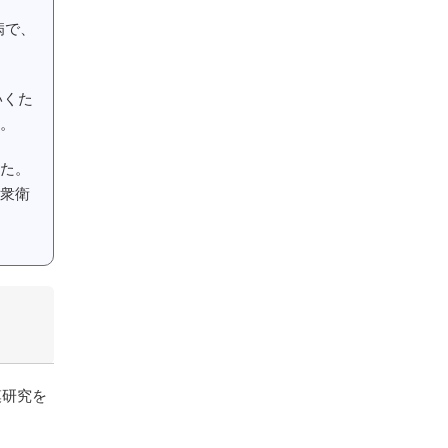
病で、
いくた
。
た。
衆衛
模研究を