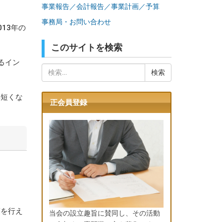
事業報告／会計報告／事業計画／予算
事務局・お問い合わせ
13年の
このサイトを検索
るイン
検
索:
年短くな
正会員登録
。
。
策を行え
当会の設立趣旨に賛同し、その活動