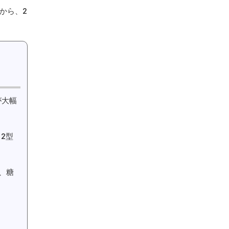
から、2
が大幅
2型
、糖