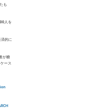
たも
00人を
経済的に
者が糖
、ケース
lion
EARCH