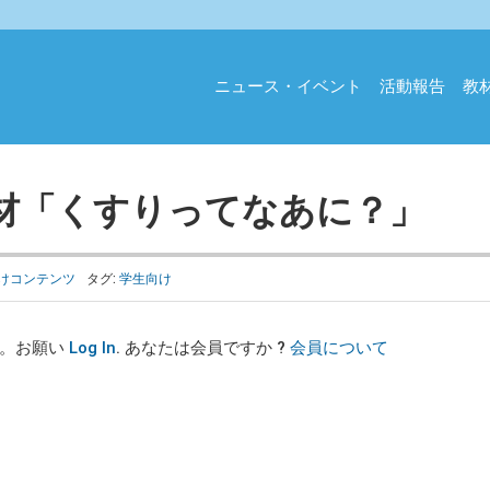
ニュース・イベント
活動報告
教
材「くすりってなあに？」
けコンテンツ
タグ:
学生向け
す。お願い
Log In
. あなたは会員ですか ?
会員について