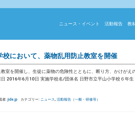
ニュース・イベント
活動報告
教
学校において、薬物乱用防止教室を開催
止教室を開催し、生徒に薬物の危険性とともに、断り方、かけがえ
日 2016年6月10日 実施学校名/団体名 日野市立平山小学校６年生
成者:
jide.jp
カテゴリー:
ニュース
,
活動報告（一般・研修等）