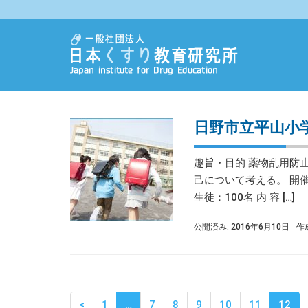
日野市立平山小
趣旨・目的 薬物乱用防
己について考える。 開催
生徒：100名 内 容 […]
公開済み: 2016年6月10日
作
<
1
…
7
8
9
10
11
12