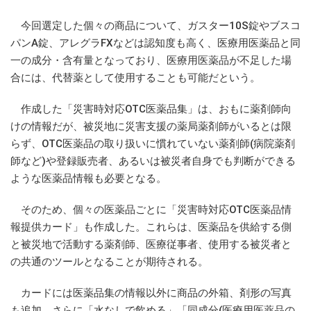
今回選定した個々の商品について、ガスター10S錠やブスコ
パンA錠、アレグラFXなどは認知度も高く、医療用医薬品と同
一の成分・含有量となっており、医療用医薬品が不足した場
合には、代替薬として使用することも可能だという。
作成した「災害時対応OTC医薬品集」は、おもに薬剤師向
けの情報だが、被災地に災害支援の薬局薬剤師がいるとは限
らず、OTC医薬品の取り扱いに慣れていない薬剤師(病院薬剤
師など)や登録販売者、あるいは被災者自身でも判断ができる
ような医薬品情報も必要となる。
そのため、個々の医薬品ごとに「災害時対応OTC医薬品情
報提供カード」も作成した。これらは、医薬品を供給する側
と被災地で活動する薬剤師、医療従事者、使用する被災者と
の共通のツールとなることが期待される。
カードには医薬品集の情報以外に商品の外箱、剤形の写真
も追加。さらに「水なしで飲める」「同成分(医療用医薬品の