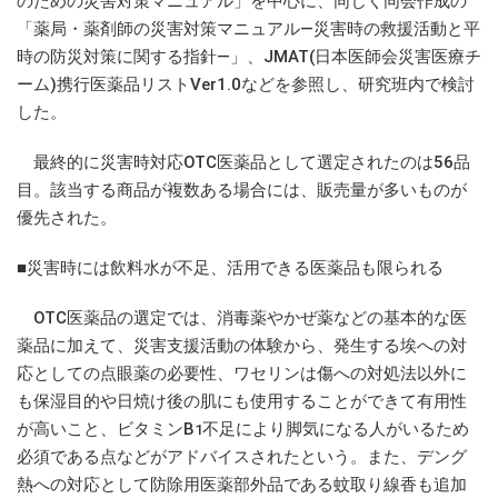
のための災害対策マニュアル」を中心に、同じく同会作成の
「薬局・薬剤師の災害対策マニュアル―災害時の救援活動と平
時の防災対策に関する指針―」、JMAT(日本医師会災害医療チ
ーム)携行医薬品リストVer1.0などを参照し、研究班内で検討
した。
最終的に災害時対応OTC医薬品として選定されたのは56品
目。該当する商品が複数ある場合には、販売量が多いものが
優先された。
■災害時には飲料水が不足、活用できる医薬品も限られる
OTC医薬品の選定では、消毒薬やかぜ薬などの基本的な医
薬品に加えて、災害支援活動の体験から、発生する埃への対
応としての点眼薬の必要性、ワセリンは傷への対処法以外に
も保湿目的や日焼け後の肌にも使用することができて有用性
が高いこと、ビタミンB
不足により脚気になる人がいるため
1
必須である点などがアドバイスされたという。また、デング
熱への対応として防除用医薬部外品である蚊取り線香も追加