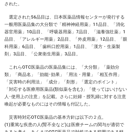
された。
選定された56品目は、日本医薬品情報センターが発行する
一般用医薬品集の大分類で「精神神経用薬」11品目、「消化
器官用薬」10品目、「呼吸器用薬」7品目、「滋養強壮薬」1
品目、「アレルギー用薬」2品目、「外皮用薬」12品目、「眼
科用薬」6品目、「歯科口腔用薬」1品目、「漢方・生薬製
剤」3品目、「公衆衛生用薬」3品目。
これらOTC医薬品の医薬品集には、「大分類」「薬効分
類」「商品名」「効能･効果」「用法・用量」「相互作用」
「災害時の利用法」「成分」「剤形」「選定のポイント」
「対応する医療用医薬品(類似薬を含む)」「使ってはいけない
人･使用上の注意」を記載。さらに妊婦・授乳婦に対する注意
喚起が必要なものにはその情報も付記した。
災害時対応OTC医薬品の基本方針は以下の２点。
(1)重篤な疾患の人(腎不全など)は医療チームの関与が適切で
あると考え、あくまでOTC医薬品で対処できる範囲である軽