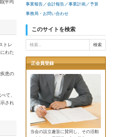
期(平均
事業報告／会計報告／事業計画／予算
事務局・お問い合わせ
このサイトを検索
検
ストレ
索:
期にわた
正会員登録
性疾患の
比べて、
が示され
当会の設立趣旨に賛同し、その活動