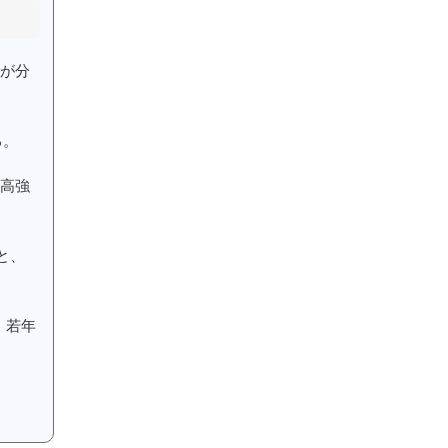
が分
る。
高強
と、
、若年