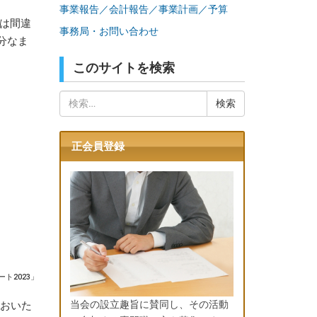
事業報告／会計報告／事業計画／予算
は間違
事務局・お問い合わせ
分なま
このサイトを検索
検
索:
正会員登録
ト2023」
当会の設立趣旨に賛同し、その活動
ておいた