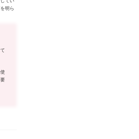
少してい
どを明ら
えて
正使
必要