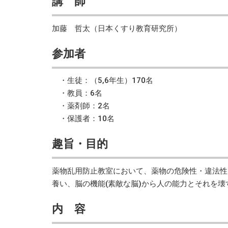
講 師
加藤 哲太（日本くすり教育研究所）
参加者
・生徒：（5,6年生）170名
・教員：6名
・薬剤師：2名
・保護者：10名
趣旨・目的
薬物乱用防止教室において、薬物の危険性・違法性
養い、脳の機能(素敵な脳)から人の能力とそれを
内 容