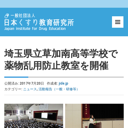
埼玉県立草加南高等学校で
薬物乱用防止教室を開催
公開済み: 2017年7月20日
作成者:
jide.jp
カテゴリー:
ニュース
,
活動報告（一般・研修等）