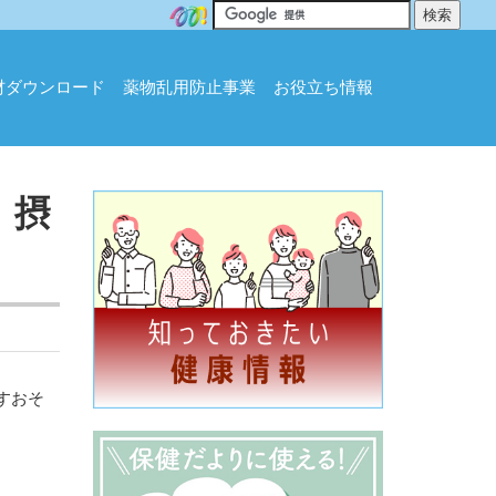
材ダウンロード
薬物乱用防止事業
お役立ち情報
 摂
すおそ
。