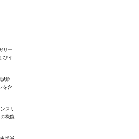
ガリー
よびイ
荷試験
ンを含
インスリ
ンの機能
血中半減