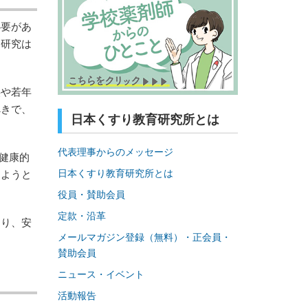
必要があ
。研究は
供や若年
べきで、
日本くすり教育研究所とは
代表理事からのメッセージ
健康的
日本くすり教育研究所とは
けようと
役員・賛助会員
定款・沿革
あり、安
メールマガジン登録（無料）・正会員・
賛助会員
ニュース・イベント
活動報告