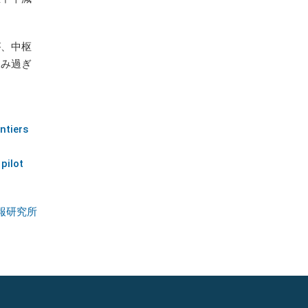
が、中枢
飲み過ぎ
ntiers
pilot
報研究所