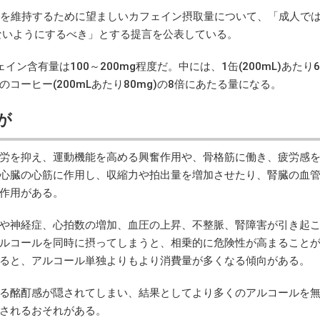
、健康を維持するために望ましいカフェイン摂取量について、「成人では
超えないようにするべき」とする提言を公表している。
有量は100～200mg程度だ。中には、1缶(200mL)あたり6
ーヒー(200mLあたり80mg)の8倍にあたる量になる。
が
労を抑え、運動機能を高める興奮作用や、骨格筋に働き、疲労感
心臓の心筋に作用し、収縮力や拍出量を増加させたり、腎臓の血
作用がある。
や神経症、心拍数の増加、血圧の上昇、不整脈、腎障害が引き起
ルコールを同時に摂ってしまうと、相乗的に危険性が高まること
ると、アルコール単独よりもより消費量が多くなる傾向がある。
る酩酊感が隠されてしまい、結果としてより多くのアルコールを
されるおそれがある。