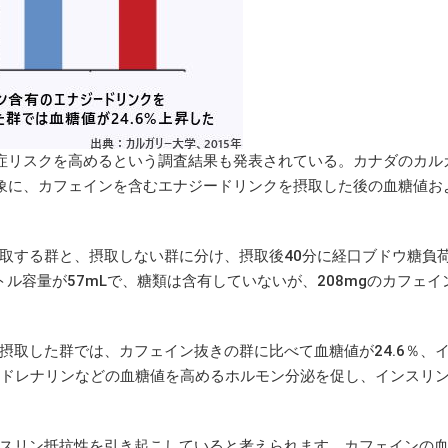
症リスクを高めるという調査結果も発表されている。カナダのカル
対象に、カフェインを含むエナジードリンクを摂取した後の血糖値お
取する群と、摂取しない群に分け、摂取後40分に経口ブドウ糖負
トル容量が57mLで、糖類は含有していないが、208mgのカフェイ
取した群では、カフェイン抜きの群に比べて血糖値が24.6％、
がアドレナリンなどの血糖値を高めるホルモン分泌を促し、インスリ
スリン抵抗性を引き起こしていると考えられます。カフェインの