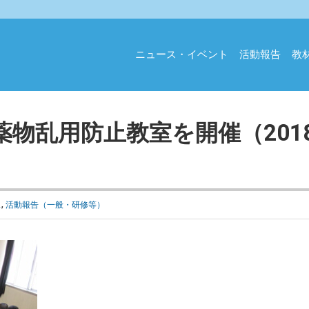
ニュース・イベント
活動報告
教
物乱用防止教室を開催（201
ス
,
活動報告（一般・研修等）