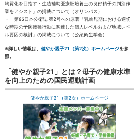
均質化を目指す・生殖補助医療胚培養士の良好精子の判別作
業をアシスト」の掲載について（オリンパス）
・ 第66日本公衛誌 第2号への原著「乳幼児期における適切
な時期の予防接種行動に関連した個人レベルおよび地域レベ
ル要因の検討」の掲載について（公衆衛生学会）
※詳しい情報は、
健やか親子21（第2次）ホームページ
を参
照。
「健やか親子21」とは？母子の健康水準
を向上のための国民運動計画
健やか親子21（第2次）ホームページ