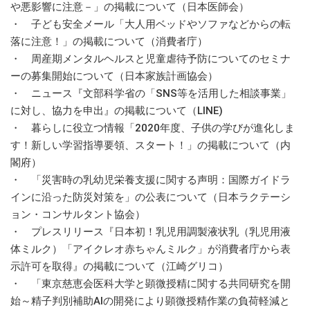
や悪影響に注意－」の掲載について（日本医師会）
・ 子ども安全メール「大人用ベッドやソファなどからの転
落に注意！」の掲載について（消費者庁）
・ 周産期メンタルヘルスと児童虐待予防についてのセミナ
ーの募集開始について（日本家族計画協会）
・ ニュース『文部科学省の「SNS等を活用した相談事業」
に対し、協力を申出』の掲載について（LINE)
・ 暮らしに役立つ情報「2020年度、子供の学びが進化しま
す！新しい学習指導要領、スタート！」の掲載について（内
閣府）
・ 「災害時の乳幼児栄養支援に関する声明：国際ガイドラ
インに沿った防災対策を」の公表について（日本ラクテーシ
ョン・コンサルタント協会）
・ プレスリリース『日本初！乳児用調製液状乳（乳児用液
体ミルク）「アイクレオ赤ちゃんミルク」が消費者庁から表
示許可を取得』の掲載について（江崎グリコ）
・ 「東京慈恵会医科大学と顕微授精に関する共同研究を開
始～精子判別補助AIの開発により顕微授精作業の負荷軽減と