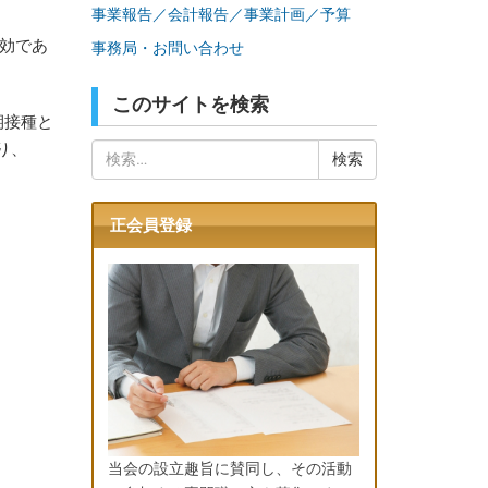
事業報告／会計報告／事業計画／予算
有効であ
事務局・お問い合わせ
このサイトを検索
期接種と
り、
検
索:
正会員登録
当会の設立趣旨に賛同し、その活動