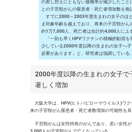
の差し控えにともない接種率が減少したこと
との子宮頸がんの罹患者・死亡者増加数を推
すでに2000～2003年度生まれの女子のほ
ま対象年齢を越えており、将来の子宮頸がん
約1万7,000人、死亡者は合計約4,000人に
「一刻も早くHPVワクチンの積極的勧奨を
少している2000年度以降の生まれの女子へ
必要があります」と、研究者は強調している
2000年度以降の生まれの女子
著しく増加
大阪大学は、HPV(ヒトパピローマウイルス)ワク
来の子宮頸がん罹患者・死亡者数増加の可能性を具
子宮頸がんは女性特有のがんであり、若い女性が多く
3,000人が子宮頸がんで亡くなっている。