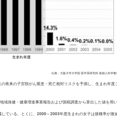
出典：大阪大学大学院 医学系研究科 産婦人科学教室
性の将来の子宮頸がん罹患・死亡相対リスクを予測し、生まれ年度
地域保健・健康増進事業報告および国税調査から算出した値を用
している。とくに、2000～2003年度生まれの女子は接種率が激