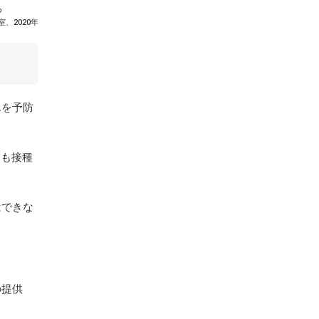
る
、2020年
んを予防
にも接種
はできな
の提供