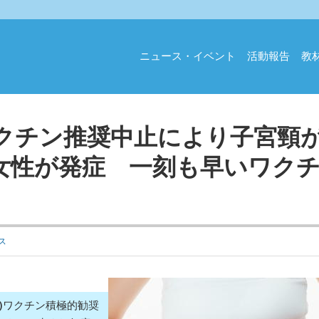
ニュース・イベント
活動報告
教
ワクチン推奨中止により子宮頸
の女性が発症 一刻も早いワク
ス
)ワクチン積極的勧奨