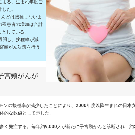
による、生まれ年度ご
計した。
とんどは接種しないま
の罹患者の増加は合計
上るとしている。
再開し、接種率が減
子宮頸がん対策を行う
。
で子宮頸がんが
チンの接種率が減少したことにより、2000年度以降生まれの日本
体的な数値として示した。
発症する。毎年約9,000人が新たに子宮頸がんと診断され、約2,