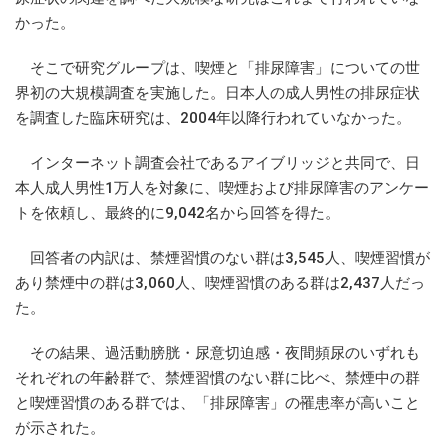
かった。
そこで研究グループは、喫煙と「排尿障害」についての世
界初の大規模調査を実施した。日本人の成人男性の排尿症状
を調査した臨床研究は、2004年以降行われていなかった。
インターネット調査会社であるアイブリッジと共同で、日
本人成人男性1万人を対象に、喫煙および排尿障害のアンケー
トを依頼し、最終的に9,042名から回答を得た。
回答者の内訳は、禁煙習慣のない群は3,545人、喫煙習慣が
あり禁煙中の群は3,060人、喫煙習慣のある群は2,437人だっ
た。
その結果、過活動膀胱・尿意切迫感・夜間頻尿のいずれも
それぞれの年齢群で、禁煙習慣のない群に比べ、禁煙中の群
と喫煙習慣のある群では、「排尿障害」の罹患率が高いこと
が示された。