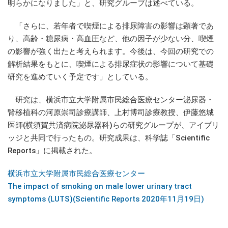
明らかになりました」と、研究グループは述べている。
「さらに、若年者で喫煙による排尿障害の影響は顕著であ
り、高齢・糖尿病・高血圧など、他の因子が少ない分、喫煙
の影響が強く出たと考えられます。今後は、今回の研究での
解析結果をもとに、喫煙による排尿症状の影響について基礎
研究を進めていく予定です」としている。
研究は、横浜市立大学附属市民総合医療センター泌尿器・
腎移植科の河原崇司診療講師、上村博司診療教授、伊藤悠城
医師(横須賀共済病院泌尿器科)らの研究グループが、アイブリ
ッジと共同で行ったもの。研究成果は、科学誌「Scientific
Reports」に掲載された。
横浜市立大学附属市民総合医療センター
The impact of smoking on male lower urinary tract
symptoms (LUTS)(Scientific Reports 2020年11月19日)