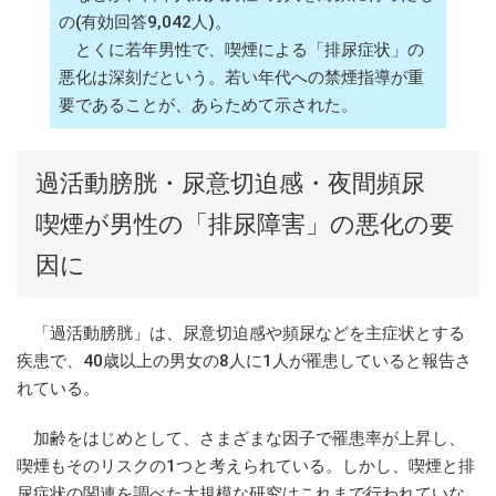
の(有効回答9,042人)。
とくに若年男性で、喫煙による「排尿症状」の
悪化は深刻だという。若い年代への禁煙指導が重
要であることが、あらためて示された。
過活動膀胱・尿意切迫感・夜間頻尿
喫煙が男性の「排尿障害」の悪化の要
因に
「過活動膀胱」は、尿意切迫感や頻尿などを主症状とする
疾患で、40歳以上の男女の8人に1人が罹患していると報告さ
れている。
加齢をはじめとして、さまざまな因子で罹患率が上昇し、
喫煙もそのリスクの1つと考えられている。しかし、喫煙と排
尿症状の関連を調べた大規模な研究はこれまで行われていな