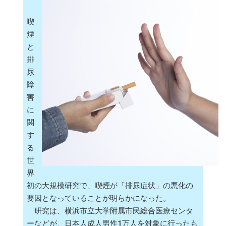
喫
煙
と
排
尿
障
害
に
関
す
る
世
界
初の大規模研究で、喫煙が「排尿症状」の悪化の
要因となっていることが明らかになった。
研究は、横浜市立大学附属市民総合医療センタ
ーなどが、日本人成人男性1万人を対象に行ったも