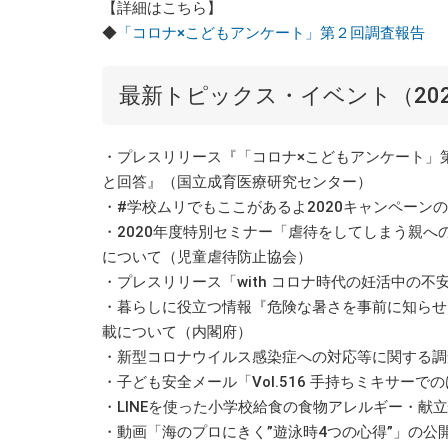
【詳細はこちら】
◆
「コロナ×こどもアンケート」第２回調査報告
最新トピックス・イベント（202
・プレスリリース『「コロナ×こどもアンケート」
と回答』（国立成育医療研究センター）
・#学校ムリでもここがあるよ2020キャンペー
・2020年度特別セミナー「虐待をしてしまう親
について（児童虐待防止協会）
・プレスリリース「with コロナ時代の妊活中の不安
・暮らしに役立つ情報『危険な暑さを事前に知らせ
載について（内閣府）
・新型コロナウイルス感染症への対応等に関する調
・子ども安全メール「Vol.516 手持ちミキサー
・LINEを使った小学校給食の食物アレルギー・献
・動画「海のプロにきく”遊泳時4つの心得”」の公