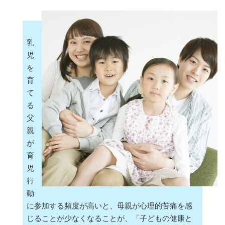
乳
児
を
育
て
る
父
親
が
育
児
行
動
に参加する頻度が高いと、母親が心理的苦痛を感
じることが少なくなることが、「子どもの健康と