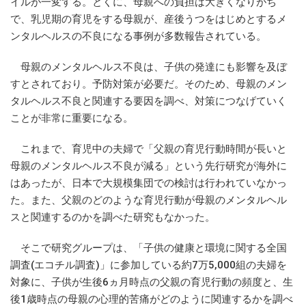
イルが一変する。とくに、母親への負担は大きくなりがち
で、乳児期の育児をする母親が、産後うつをはじめとするメ
ンタルヘルスの不良になる事例が多数報告されている。
母親のメンタルヘルス不良は、子供の発達にも影響を及ぼ
すとされており。予防対策が必要だ。そのため、母親のメン
タルヘルス不良と関連する要因を調べ、対策につなげていく
ことが非常に重要になる。
これまで、育児中の夫婦で「父親の育児行動時間が長いと
母親のメンタルヘルス不良が減る」という先行研究が海外に
はあったが、日本で大規模集団での検討は行われていなかっ
た。また、父親のどのような育児行動が母親のメンタルヘル
スと関連するのかを調べた研究もなかった。
そこで研究グループは、「子供の健康と環境に関する全国
調査(エコチル調査)」に参加している約7万5,000組の夫婦を
対象に、子供が生後6ヵ月時点の父親の育児行動の頻度と、生
後1歳時点の母親の心理的苦痛がどのように関連するかを調べ