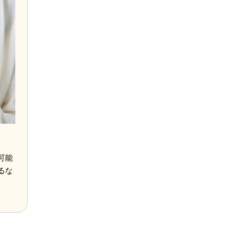
可能
るな