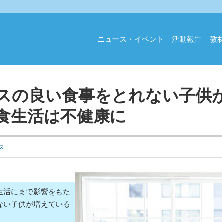
ニュース・イベント
活動報告
教
スの良い食事をとれない子供
食生活は不健康に
ス
生活にまで影響をもた
ない子供が増えている