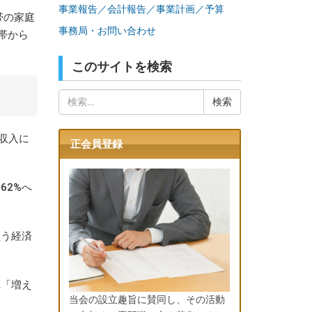
事業報告／会計報告／事業計画／予算
帯の家庭
事務局・お問い合わせ
帯から
このサイトを検索
検
索:
収入に
正会員登録
62%へ
買う経済
れ「増え
当会の設立趣旨に賛同し、その活動