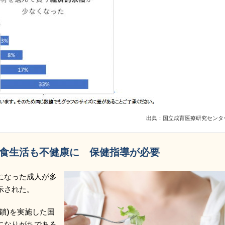
出典：国立成育医療研究センター
食生活も不健康に 保健指導が必要
になった成人が多
示された。
鎖)を実施した国
になりがちである