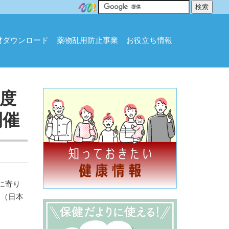
材ダウンロード
薬物乱用防止事業
お役立ち情報
度
開催
に寄り
氏（日本