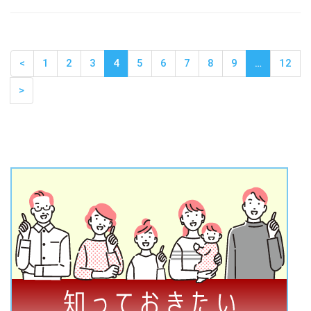
<
1
2
3
4
5
6
7
8
9
…
12
>