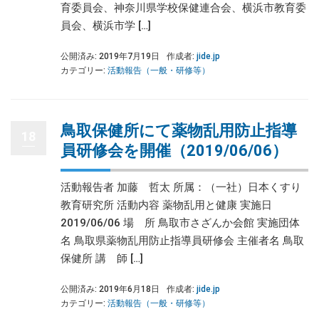
育委員会、神奈川県学校保健連合会、横浜市教育委
員会、横浜市学 […]
公開済み: 2019年7月19日
作成者:
jide.jp
カテゴリー:
活動報告（一般・研修等）
鳥取保健所にて薬物乱用防止指導
18
員研修会を開催（2019/06/06）
活動報告者 加藤 哲太 所属：（一社）日本くすり
教育研究所 活動内容 薬物乱用と健康 実施日
2019/06/06 場 所 鳥取市さざんか会館 実施団体
名 鳥取県薬物乱用防止指導員研修会 主催者名 鳥取
保健所 講 師 […]
公開済み: 2019年6月18日
作成者:
jide.jp
カテゴリー:
活動報告（一般・研修等）