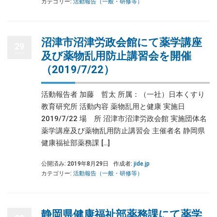
カテゴリー:
活動報告（一般・研修等）
沼津市沼津労政会館にて薬学講座
29
及び薬物乱用防止講習会を開催
（2019/7/22）
活動報告者 加藤 哲太 所属：（一社）日本くすり
教育研究所 活動内容 薬物乱用と健康 実施日
2019/7/22 場 所 沼津市沼津労政会館 実施団体名
薬学講座及び薬物乱用防止講習会 主催者名 静岡県
健康福祉部薬務課 […]
公開済み: 2019年8月29日
作成者:
jide.jp
カテゴリー:
活動報告（一般・研修等）
静岡県健康福祉部薬務課にて薬学