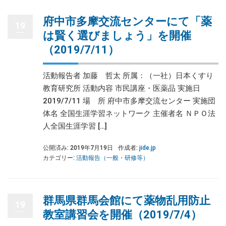
府中市多摩交流センターにて「薬
19
は賢く選びましょう」を開催
（2019/7/11）
活動報告者 加藤 哲太 所属：（一社）日本くすり
教育研究所 活動内容 市民講座・医薬品 実施日
2019/7/11 場 所 府中市多摩交流センター 実施団
体名 全国生涯学習ネットワーク 主催者名 ＮＰＯ法
人全国生涯学習 […]
公開済み: 2019年7月19日
作成者:
jide.jp
カテゴリー:
活動報告（一般・研修等）
群馬県群馬会館にて薬物乱用防止
19
教室講習会を開催（2019/7/4）