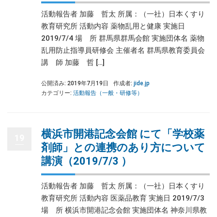
活動報告者 加藤 哲太 所属：（一社）日本くすり
教育研究所 活動内容 薬物乱用と健康 実施日
2019/7/4 場 所 群馬県群馬会館 実施団体名 薬物
乱用防止指導員研修会 主催者名 群馬県教育委員会
講 師 加藤 哲 […]
公開済み: 2019年7月19日
作成者:
jide.jp
カテゴリー:
活動報告（一般・研修等）
横浜市開港記念会館 にて「学校薬
19
剤師」との連携のあり方について
講演（2019/7/3 ）
活動報告者 加藤 哲太 所属：（一社）日本くすり
教育研究所 活動内容 医薬品教育 実施日 2019/7/3
場 所 横浜市開港記念会館 実施団体名 神奈川県教