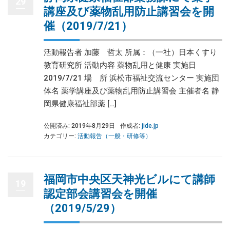
29
講座及び薬物乱用防止講習会を開
催（2019/7/21）
活動報告者 加藤 哲太 所属：（一社）日本くすり
教育研究所 活動内容 薬物乱用と健康 実施日
2019/7/21 場 所 浜松市福祉交流センター 実施団
体名 薬学講座及び薬物乱用防止講習会 主催者名 静
岡県健康福祉部薬 […]
公開済み: 2019年8月29日
作成者:
jide.jp
カテゴリー:
活動報告（一般・研修等）
福岡市中央区天神光ビルにて講師
19
認定部会講習会を開催
（2019/5/29）