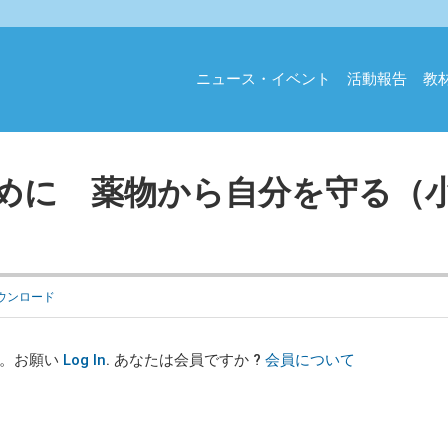
ニュース・イベント
活動報告
教
めに 薬物から自分を守る（
ウンロード
す。お願い
Log In
. あなたは会員ですか ?
会員について