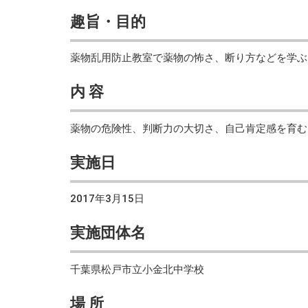
趣旨・目的
薬物乱用防止教室で薬物の怖さ、断り方などを学ぶ
内 容
薬物の危険性、判断力の大切さ、自己肯定感を育む
実施日
2017年3月15日
実施団体名
千葉県松戸市立小金北中学校
場 所