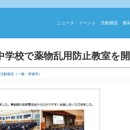
ニュース・イベント
活動報告
教
中学校で薬物乱用防止教室を開
,
活動報告（一般・研修等）