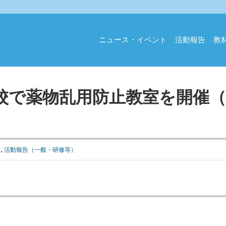
ニュース・イベント
活動報告
教
校で薬物乱用防止教室を開催（
ス
,
活動報告（一般・研修等）