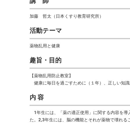
講 師
加藤 哲太（日本くすり教育研究所）
活動テーマ
薬物乱用と健康
趣旨・目的
【薬物乱用防止教室】
健康に毎日を過ごすために（１年）、正しい知識が
内 容
1年生には、「薬の適正使用」に関する内容を導
た。2,3年生には、脳の機能とそれが薬物で壊れ