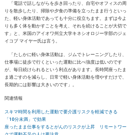
「電話で話しながらを歩き回ったり、自宅やオフィスの周
りを散歩したり、掃除や夕食の準備を立ったまま行うといっ
た、軽い身体活動であっても十分に役立ちます。まずは今よ
りも多く体を動かすことを考え、それを続けることが大切で
す」と、米国のアイオワ州立大学キネシオロジー学部のジェ
イコブ マイヤー氏は言う。
「たしかに軽い身体活動は、ジムでトレーニングしたり、
仕事場に徒歩で行くといった運動に比べ強度は低いのです
が、毎日続けられるという利点があります。長時間座ったま
ま過ごすのを減らし、日常で軽い身体活動を増やすだけで、
長期的には影響は大きいのです」。
関連情報
スキマ時間を利用した運動で要介護リスクを軽減できる
「10分未満」で効果
座ったまま仕事をするとがんのリスクが上昇 リモートワー
クで運動不足の人は要注意