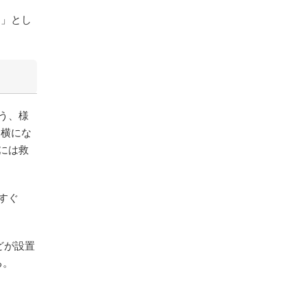
う」とし
う、様
、横にな
には救
すぐ
どが設置
る。