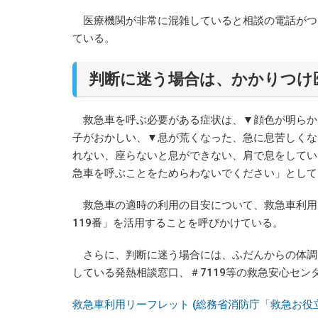
医療機関が非常に混雑していると相談の電話がつ
ている。
判断に迷う場合は、かかりつけ
救急車を呼ぶ必要がある症状は、▼顔色が明らかに
子がおかしい、▼息が荒くなった、急に息苦しくな
れない、座らないと息ができない、肩で息をしてい
急車を呼ぶことをためらわないでください」として
救急車の適時の利用の目安について、救急車利用リ
119番」を活用することを呼びかけている。
さらに、判断に迷う場合には、ふだんからの体調
している発熱相談窓口、＃7119等の救急安心セン
救急車利用リーフレット (総務省消防庁「救急お役