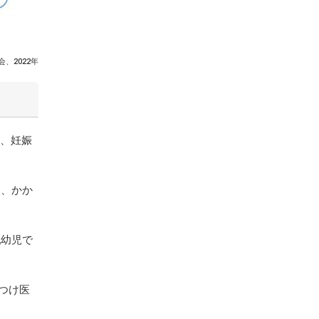
、2022年
人、妊娠
ら、かか
乳幼児で
つけ医