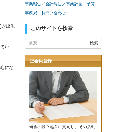
事業報告／会計報告／事業計画／予算
事務局・お問い合わせ
)が出現
このサイトを検索
検
けてい
索:
正会員登録
中心にな
当会の設立趣旨に賛同し、その活動