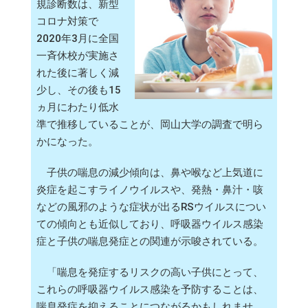
規診断数は、新型
コロナ対策で
2020年3月に全国
一斉休校が実施さ
れた後に著しく減
少し、その後も15
ヵ月にわたり低水
準で推移していることが、岡山大学の調査で明ら
かになった。
子供の喘息の減少傾向は、鼻や喉など上気道に
炎症を起こすライノウイルスや、発熱・鼻汁・咳
などの風邪のような症状が出るRSウイルスについ
ての傾向とも近似しており、呼吸器ウイルス感染
症と子供の喘息発症との関連が示唆されている。
「喘息を発症するリスクの高い子供にとって、
これらの呼吸器ウイルス感染を予防することは、
喘息発症を抑えることにつながるかもしれませ