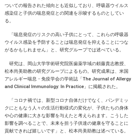
ついての報告された傾向とも近似しており、呼吸器ウイルス
感染症と子供の喘息発症との関連を示唆するものとしてい
る。
「喘息発症のリスクの高い子供にとって、これらの呼吸器
ウイルス感染を予防することは喘息発症を抑えることにつな
がるかもしれません」と、研究グループでは述べている。
研究は、岡山大学学術研究院医歯薬学域の頼藤貴志教授、
松本尚美助教の研究グループによるもの。研究成果は、米国
アレルギー喘息・免疫学会の学術誌「The Journal of Allergy
and Clinical Immunology: In Practice」に掲載された。
「コロナ禍では、新型コロナ自体だけでなく、パンデミッ
クにともなう人々の生活行動様式の変化が、子供たちの身体
や心の健康に大きな影響を与えたと考えられます。こうした
影響を調べることで、未来を担う子供達の健康を守ることに
貢献できれば嬉しいです」と、松本尚美助教は述べている。