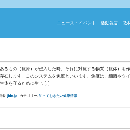
ニュース・イベント
活動報告
教
あるもの（抗原）が侵入した時、それに対抗する物質（抗体）を作
存在します。このシステムを免疫といいます。免疫は、細菌やウ
体を守るために生じ […]
成者:
jide.jp
カテゴリー:
知っておきたい健康情報