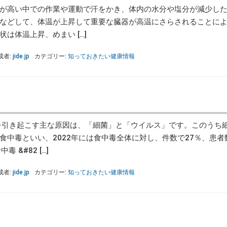
が高い中での作業や運動で汗をかき、体内の水分や塩分が減少した
などして、体温が上昇して重要な臓器が高温にさらされることに
は体温上昇、めまい […]
成者:
jide.jp
カテゴリー:
知っておきたい健康情報
引き起こす主な原因は、「細菌」と「ウイルス」です。このうち
食中毒といい、2022年には食中毒全体に対し、件数で27％、患者
 &#82 […]
成者:
jide.jp
カテゴリー:
知っておきたい健康情報