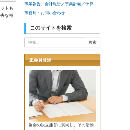
事業報告／会計報告／事業計画／予算
リットも
事務局・お問い合わせ
有害な種
このサイトを検索
検
索:
正会員登録
当会の設立趣旨に賛同し、その活動